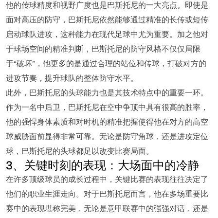
他的传球精度和视野广度也是巴斯托尼的一大亮点。即使是
面对高压的防守，巴斯托尼依然能够通过精准的长传或短传
启动球队进攻，这种能力在现代足球中尤为重要。加之他对
于球场空间的精准判断，巴斯托尼的防守风格不仅仅局限
于“破坏”，他更多的是通过合理的站位和传球，打破对方的
进攻节奏，提升球队的整体防守水平。
此外，巴斯托尼的头球能力也是其技术特点中的重要一环。
作为一名中后卫，巴斯托尼在空中争顶中具有很高的胜率，
他的强悍身体素质和对时机的精准把握使得他在对方的高空
球威胁面前显得非常可靠。无论是防守角球，还是进攻定位
球，巴斯托尼的头球都足以改变比赛局面。
3、关键时刻的表现：大场面中的冷静
在许多顶级球员的成长过程中，关键比赛的表现往往决定了
他们的职业生涯走向。对于巴斯托尼而言，他在多场重要比
赛中的表现堪称完美，无论是意甲联赛中的强强对话，还是