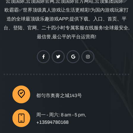
云顶国际,云顶国际官网,云顶国际官方网站,云顶集团国际✅
欧霸霸✅世界顶级真人游戏让生活更精彩!为国内游戏玩家打
造的全球最顶级乐趣游戏APP,提供下载、入口、首页、平
台、登陆、官网、二十四小时专属客服在线服务!全球最安全,
最信誉,最公平的平台运营商!
都匀市奥膏之城143号
周一 - 周六: 8 am - 5 pm,
+13594780168