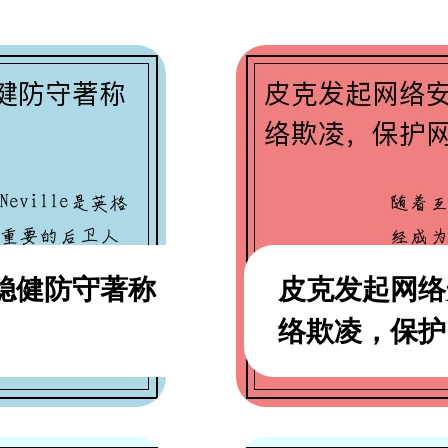
稳健防守著称
皮克发起网络
络欺凌，保护