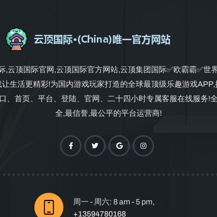
际,云顶国际官网,云顶国际官方网站,云顶集团国际✅欧霸霸✅世
戏让生活更精彩!为国内游戏玩家打造的全球最顶级乐趣游戏APP,
口、首页、平台、登陆、官网、二十四小时专属客服在线服务!
全,最信誉,最公平的平台运营商!
周一 - 周六: 8 am - 5 pm,
+13594780168