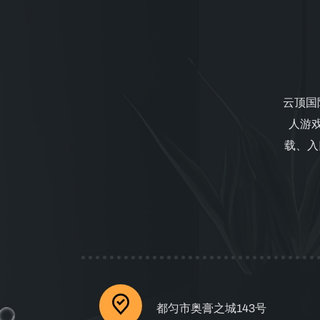
云顶国
人游
载、入
都匀市奥膏之城143号