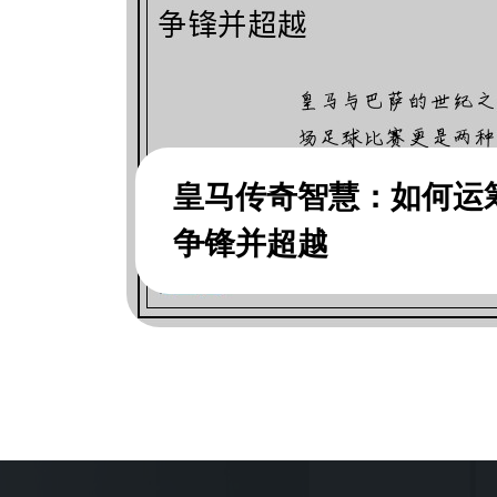
皇马传奇智慧：如何运
争锋并超越