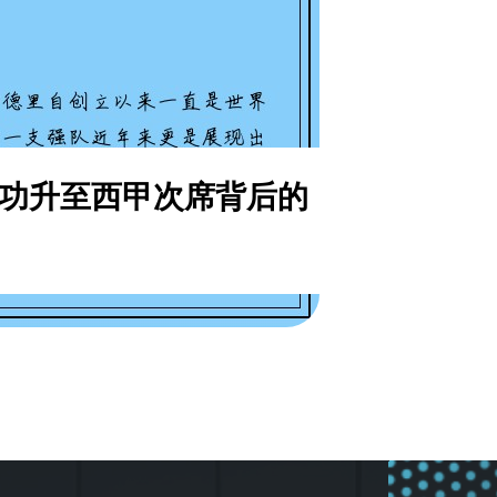
功升至西甲次席背后的