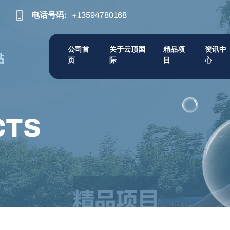
电话号码:
+13594780168
公司首
关于云顶国
精品项
资讯中
页
际
目
心
CTS