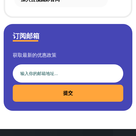
订阅邮箱
获取最新的优惠政策
提交