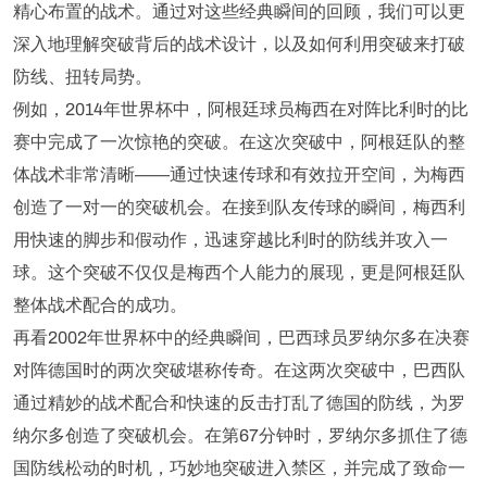
精心布置的战术。通过对这些经典瞬间的回顾，我们可以更
深入地理解突破背后的战术设计，以及如何利用突破来打破
防线、扭转局势。
例如，2014年世界杯中，阿根廷球员梅西在对阵比利时的比
赛中完成了一次惊艳的突破。在这次突破中，阿根廷队的整
体战术非常清晰——通过快速传球和有效拉开空间，为梅西
创造了一对一的突破机会。在接到队友传球的瞬间，梅西利
用快速的脚步和假动作，迅速穿越比利时的防线并攻入一
球。这个突破不仅仅是梅西个人能力的展现，更是阿根廷队
整体战术配合的成功。
再看2002年世界杯中的经典瞬间，巴西球员罗纳尔多在决赛
对阵德国时的两次突破堪称传奇。在这两次突破中，巴西队
通过精妙的战术配合和快速的反击打乱了德国的防线，为罗
纳尔多创造了突破机会。在第67分钟时，罗纳尔多抓住了德
国防线松动的时机，巧妙地突破进入禁区，并完成了致命一