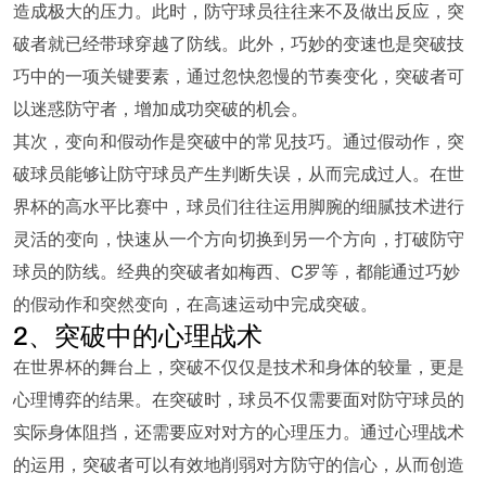
造成极大的压力。此时，防守球员往往来不及做出反应，突
破者就已经带球穿越了防线。此外，巧妙的变速也是突破技
巧中的一项关键要素，通过忽快忽慢的节奏变化，突破者可
以迷惑防守者，增加成功突破的机会。
其次，变向和假动作是突破中的常见技巧。通过假动作，突
破球员能够让防守球员产生判断失误，从而完成过人。在世
界杯的高水平比赛中，球员们往往运用脚腕的细腻技术进行
灵活的变向，快速从一个方向切换到另一个方向，打破防守
球员的防线。经典的突破者如梅西、C罗等，都能通过巧妙
的假动作和突然变向，在高速运动中完成突破。
2、突破中的心理战术
在世界杯的舞台上，突破不仅仅是技术和身体的较量，更是
心理博弈的结果。在突破时，球员不仅需要面对防守球员的
实际身体阻挡，还需要应对对方的心理压力。通过心理战术
的运用，突破者可以有效地削弱对方防守的信心，从而创造