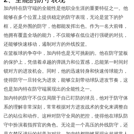
加内特在防守端的全能性是他职业生涯的重要特征之一。他
能够在多个位置上提供稳定的防守表现，无论是篮下的护
框，还是外围的防守，他都能发挥出色。作为一名大前锋，
他拥有覆盖全场的能力，不仅能够在低位进行强硬的对抗，
还能够快速移动，遏制对方的外线投篮。
在篮板球的争夺中，加内特也是无可挑剔的。他在防守篮板
的保护上，凭借着卓越的弹跳力和位置感，总能第一时间封
锁对方的进攻机会。同时，他的迅速转身和快速传球能力，
使得防守一旦转化为进攻，能够立刻带动球队进攻节奏，这
也是加内特在防守端展现出的全能性之一。
加内特的防守不仅仅局限于自己盯防的球员，他对于防守体
系的理解非常深刻，常常根据对方进攻战术的变化来调整自
己的站位和动作。这种对防守全局的把控，使得他在球队防
守中扮演着指挥官的角色。无论是一个高压的外线防守，还
是在禁区进行的封盖与对抗，加内特都能够展现出超越常人