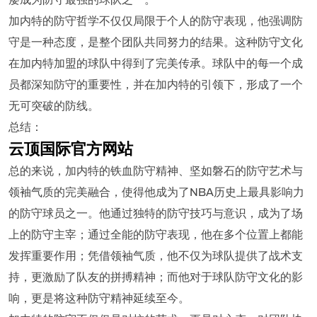
加内特的防守哲学不仅仅局限于个人的防守表现，他强调防
守是一种态度，是整个团队共同努力的结果。这种防守文化
在加内特加盟的球队中得到了完美传承。球队中的每一个成
员都深知防守的重要性，并在加内特的引领下，形成了一个
无可突破的防线。
总结：
云顶国际官方网站
总的来说，加内特的铁血防守精神、坚如磐石的防守艺术与
领袖气质的完美融合，使得他成为了NBA历史上最具影响力
的防守球员之一。他通过独特的防守技巧与意识，成为了场
上的防守主宰；通过全能的防守表现，他在多个位置上都能
发挥重要作用；凭借领袖气质，他不仅为球队提供了战术支
持，更激励了队友的拼搏精神；而他对于球队防守文化的影
响，更是将这种防守精神延续至今。