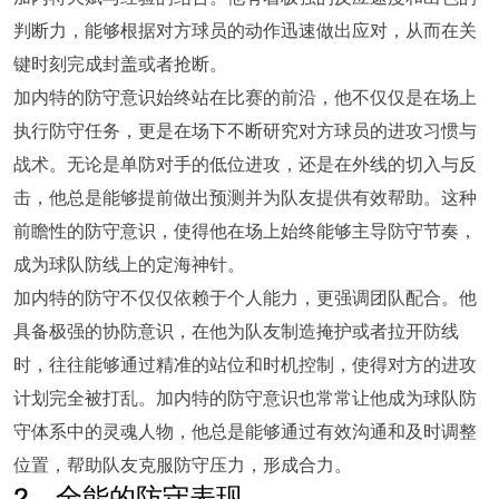
判断力，能够根据对方球员的动作迅速做出应对，从而在关
键时刻完成封盖或者抢断。
加内特的防守意识始终站在比赛的前沿，他不仅仅是在场上
执行防守任务，更是在场下不断研究对方球员的进攻习惯与
战术。无论是单防对手的低位进攻，还是在外线的切入与反
击，他总是能够提前做出预测并为队友提供有效帮助。这种
前瞻性的防守意识，使得他在场上始终能够主导防守节奏，
成为球队防线上的定海神针。
加内特的防守不仅仅依赖于个人能力，更强调团队配合。他
具备极强的协防意识，在他为队友制造掩护或者拉开防线
时，往往能够通过精准的站位和时机控制，使得对方的进攻
计划完全被打乱。加内特的防守意识也常常让他成为球队防
守体系中的灵魂人物，他总是能够通过有效沟通和及时调整
位置，帮助队友克服防守压力，形成合力。
2、全能的防守表现