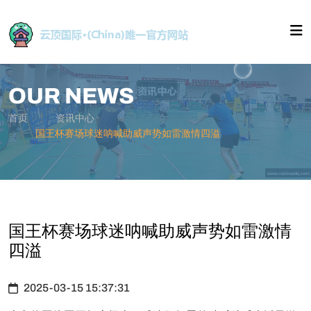
OUR NEWS
首页
资讯中心
国王杯赛场球迷呐喊助威声势如雷激情四溢
国王杯赛场球迷呐喊助威声势如雷激情
四溢
2025-03-15 15:37:31