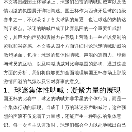
本文将围绕国王杯赛场上，球迷们如雷的呐喊助威声以及激
情四溢的氛围展开详细阐述。国王杯作为西班牙足球的顶级
赛事之一，不仅吸引了各大球队的角逐，也让球迷的热情达
到了极点。球迷的呐喊声成了比赛氛围的一个重要组成部
分，其巨大的声势和震撼力在赛场上营造出一种难以复制的
紧张和兴奋感。本文将从四个方面详细讨论球迷呐喊助威的
激烈场面，包括：球迷的集体性呐喊、声浪的震撼力、球迷
与球员的互动、以及呐喊助威对比赛氛围的影响。通过这些
方面的分析，我们将能够更加全面地理解国王杯赛场上那股
激情四溢的气氛以及它对赛事的意义。
1、球迷集体性呐喊：凝聚力量的展现
国王杯的比赛中，球迷的呐喊并非零星的个体行为，而是一
个集体行动的展现。当成千上万的球迷齐声呐喊时，这种强
烈的声浪不仅充满了力量感，还能产生一种强烈的集体意
识。每一次当主队进攻时，球迷们都会全力以赴地喊出自己