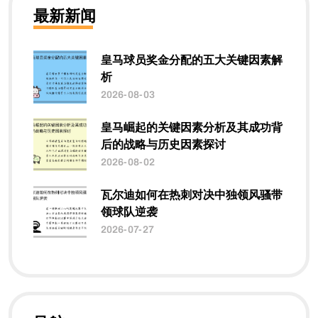
最新新闻
皇马球员奖金分配的五大关键因素解
析
2026-08-03
皇马崛起的关键因素分析及其成功背
后的战略与历史因素探讨
2026-08-02
瓦尔迪如何在热刺对决中独领风骚带
领球队逆袭
2026-07-27