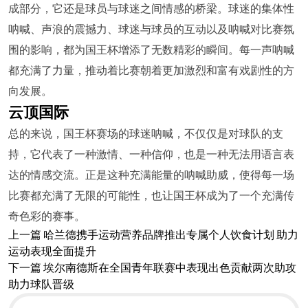
成部分，它还是球员与球迷之间情感的桥梁。球迷的集体性
呐喊、声浪的震撼力、球迷与球员的互动以及呐喊对比赛氛
围的影响，都为国王杯增添了无数精彩的瞬间。每一声呐喊
都充满了力量，推动着比赛朝着更加激烈和富有戏剧性的方
向发展。
云顶国际
总的来说，国王杯赛场的球迷呐喊，不仅仅是对球队的支
持，它代表了一种激情、一种信仰，也是一种无法用语言表
达的情感交流。正是这种充满能量的呐喊助威，使得每一场
比赛都充满了无限的可能性，也让国王杯成为了一个充满传
奇色彩的赛事。
上一篇
哈兰德携手运动营养品牌推出专属个人饮食计划 助力
运动表现全面提升
下一篇
埃尔南德斯在全国青年联赛中表现出色贡献两次助攻
助力球队晋级