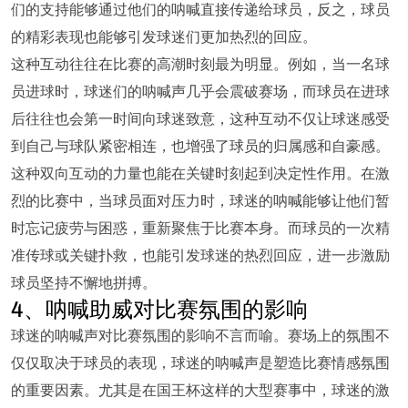
们的支持能够通过他们的呐喊直接传递给球员，反之，球员
的精彩表现也能够引发球迷们更加热烈的回应。
这种互动往往在比赛的高潮时刻最为明显。例如，当一名球
员进球时，球迷们的呐喊声几乎会震破赛场，而球员在进球
后往往也会第一时间向球迷致意，这种互动不仅让球迷感受
到自己与球队紧密相连，也增强了球员的归属感和自豪感。
这种双向互动的力量也能在关键时刻起到决定性作用。在激
烈的比赛中，当球员面对压力时，球迷的呐喊能够让他们暂
时忘记疲劳与困惑，重新聚焦于比赛本身。而球员的一次精
准传球或关键扑救，也能引发球迷的热烈回应，进一步激励
球员坚持不懈地拼搏。
4、呐喊助威对比赛氛围的影响
球迷的呐喊声对比赛氛围的影响不言而喻。赛场上的氛围不
仅仅取决于球员的表现，球迷的呐喊声是塑造比赛情感氛围
的重要因素。尤其是在国王杯这样的大型赛事中，球迷的激