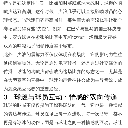
特别是在决定性时刻，比如加时赛或点球大战时，球迷的呐
喊声达到高潮。这个时候，声浪几乎可以直接影响球员的心
理状态。当球迷们齐声高喊时，那种巨大的声浪似乎让整个
赛场都变得有些“失控”。例如，在巴萨与皇马的国王杯决赛
中，双方球迷在紧张的比赛中互相“对抗”，场面极为震撼，
双方的呐喊几乎能够传遍整个城市。
此外，声浪的震撼力不仅仅体现在赛场内，它的影响力往往
延续到赛场外。无论是通过电视转播，还是通过社交媒体的
传播，球迷的呐喊声都会成为这场比赛的标志之一。尤其是
在大型赛事的直播中，球迷的声音往往会成为主导音效，成
为观众感受比赛的重要途径。
3、球迷与球员互动：情感的双向传递
球迷的呐喊不仅仅是为了增强球队的士气，它也是一种情感
的表达与传递。球员在场上每一次进攻、每一次防守，都不
再是冷冰冰的动作，而是与球迷之间一种情感的互动。球迷