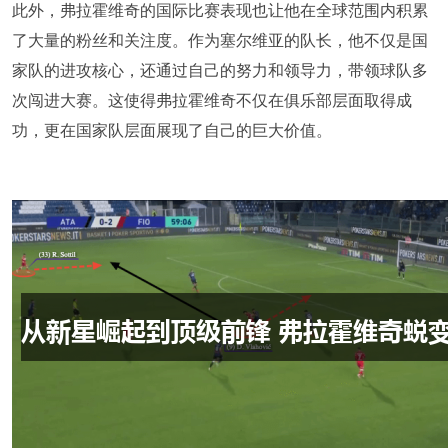
此外，弗拉霍维奇的国际比赛表现也让他在全球范围内积累
了大量的粉丝和关注度。作为塞尔维亚的队长，他不仅是国
家队的进攻核心，还通过自己的努力和领导力，带领球队多
次闯进大赛。这使得弗拉霍维奇不仅在俱乐部层面取得成
功，更在国家队层面展现了自己的巨大价值。