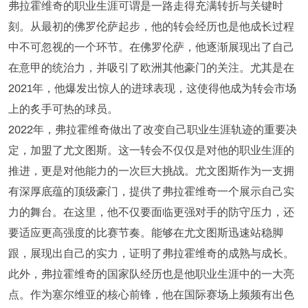
弗拉霍维奇的职业生涯可谓是一路走得充满转折与关键时
刻。从最初的佛罗伦萨起步，他的转会经历也是他成长过程
中不可忽视的一个环节。在佛罗伦萨，他逐渐展现出了自己
在意甲的统治力，并吸引了欧洲其他豪门的关注。尤其是在
2021年，他爆发出惊人的进球表现，这使得他成为转会市场
上的炙手可热的球员。
2022年，弗拉霍维奇做出了改变自己职业生涯轨迹的重要决
定，加盟了尤文图斯。这一转会不仅仅是对他的职业生涯的
推进，更是对他能力的一次巨大挑战。尤文图斯作为一支拥
有深厚底蕴的顶级豪门，提供了弗拉霍维奇一个展示自己实
力的舞台。在这里，他不仅要面临更强对手的防守压力，还
要适应更高强度的比赛节奏。能够在尤文图斯迅速站稳脚
跟，展现出自己的实力，证明了弗拉霍维奇的成熟与成长。
此外，弗拉霍维奇的国家队经历也是他职业生涯中的一大亮
点。作为塞尔维亚的核心前锋，他在国际赛场上频频有出色