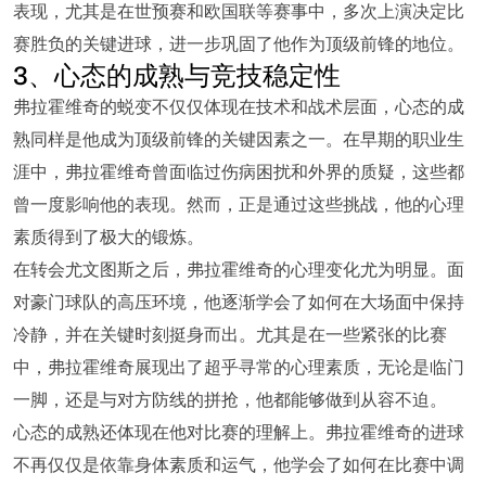
表现，尤其是在世预赛和欧国联等赛事中，多次上演决定比
赛胜负的关键进球，进一步巩固了他作为顶级前锋的地位。
3、心态的成熟与竞技稳定性
弗拉霍维奇的蜕变不仅仅体现在技术和战术层面，心态的成
熟同样是他成为顶级前锋的关键因素之一。在早期的职业生
涯中，弗拉霍维奇曾面临过伤病困扰和外界的质疑，这些都
曾一度影响他的表现。然而，正是通过这些挑战，他的心理
素质得到了极大的锻炼。
在转会尤文图斯之后，弗拉霍维奇的心理变化尤为明显。面
对豪门球队的高压环境，他逐渐学会了如何在大场面中保持
冷静，并在关键时刻挺身而出。尤其是在一些紧张的比赛
中，弗拉霍维奇展现出了超乎寻常的心理素质，无论是临门
一脚，还是与对方防线的拼抢，他都能够做到从容不迫。
心态的成熟还体现在他对比赛的理解上。弗拉霍维奇的进球
不再仅仅是依靠身体素质和运气，他学会了如何在比赛中调