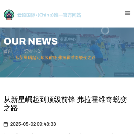
OUR NEWS
首页
资讯中心
从新星崛起到顶级前锋 弗拉霍维奇蜕变之路
从新星崛起到顶级前锋 弗拉霍维奇蜕变
之路
2025-05-02 09:48:33