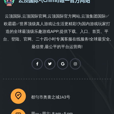
云顶国际,云顶国际官网,云顶国际官方网站,云顶集团国际✅
欧霸霸✅世界顶级真人游戏让生活更精彩!为国内游戏玩家打
造的全球最顶级乐趣游戏APP,提供下载、入口、首页、平
台、登陆、官网、二十四小时专属客服在线服务!全球最安全,
最信誉,最公平的平台运营商!
都匀市奥膏之城143号
周一 - 周六: 8 am - 5 pm,