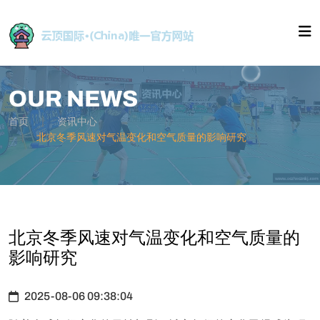
OUR NEWS
首页
资讯中心
北京冬季风速对气温变化和空气质量的影响研究
北京冬季风速对气温变化和空气质量的
影响研究
2025-08-06 09:38:04