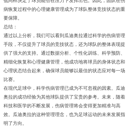
低同样决定了球员能否在压力下发挥出色。因此，团队在伤
病恢复过程中的心理健康管理成为了球队整体竞技状态的重
要保障。
总结：
通过以上分析，我们可以看到瓜迪奥拉通过科学的伤病管理
手段，不仅提升了球员的竞技状态，还为球队的整体表现提
供了强大的支持。通过数据分析、个性化训练、科学预防、
精细化恢复和心理健康管理，他成功地将球员的身体状态和
心理状态结合起来，确保球员能够以最佳的状态应对每一场
比赛。
在现代足球中，科学伤病管理已成为不可忽视的因素。瓜迪
奥拉的成功经验为其他球队提供了宝贵的参考。未来，随着
科技和医学的不断发展，伤病管理将会变得更加精准与高
效。瓜迪奥拉的这种管理理念，也为足球运动的未来发展指
明了方向。