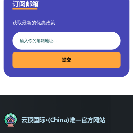
订阅邮箱
获取最新的优惠政策
提交