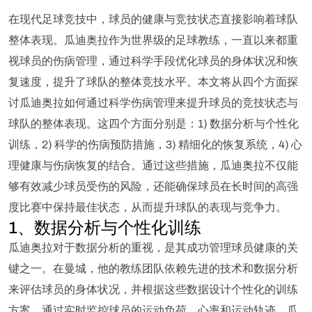
在现代足球竞技中，球员的健康与竞技状态直接影响着球队
整体表现。瓜迪奥拉作为世界级的足球教练，一直以来都重
视球员的伤病管理，通过科学手段优化球员的身体状况和恢
复速度，提升了球队的整体竞技水平。本文将从四个方面探
讨瓜迪奥拉如何通过科学伤病管理来提升球员的竞技状态与
球队的整体表现。这四个方面分别是：1) 数据分析与个性化
训练，2) 科学的伤病预防措施，3) 精细化的恢复系统，4) 心
理健康与伤病恢复的结合。通过这些措施，瓜迪奥拉不仅能
够有效减少球员受伤的风险，还能确保球员在长时间的高强
度比赛中保持最佳状态，从而提升球队的表现与竞争力。
1、数据分析与个性化训练
瓜迪奥拉对于数据分析的重视，是其成功管理球员健康的关
键之一。在曼城，他的教练团队依赖先进的技术和数据分析
来评估球员的身体状况，并根据这些数据设计个性化的训练
方案。通过实时监控球员的运动负荷、心率和运动轨迹，瓜