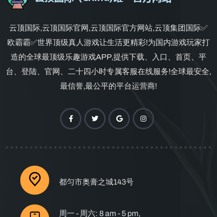
云顶国际,云顶国际官网,云顶国际官方网站,云顶集团国际✅
欧霸霸✅世界顶级真人游戏让生活更精彩!为国内游戏玩家打
造的全球最顶级乐趣游戏APP,提供下载、入口、首页、平
台、登陆、官网、二十四小时专属客服在线服务!全球最安全,
最信誉,最公平的平台运营商!
都匀市奥膏之城143号
周一 - 周六: 8 am - 5 pm,