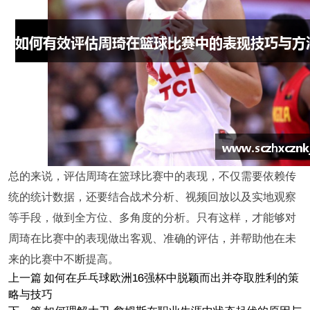
总的来说，评估周琦在篮球比赛中的表现，不仅需要依赖传
统的统计数据，还要结合战术分析、视频回放以及实地观察
等手段，做到全方位、多角度的分析。只有这样，才能够对
周琦在比赛中的表现做出客观、准确的评估，并帮助他在未
来的比赛中不断提高。
上一篇
如何在乒乓球欧洲16强杯中脱颖而出并夺取胜利的策
略与技巧