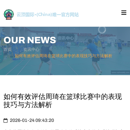
OUR NEWS
首页
资讯中心
如何有效评估周琦在篮球比赛中的表现技巧与方法解析
如何有效评估周琦在篮球比赛中的表现
技巧与方法解析
2026-01-24 09:43:20