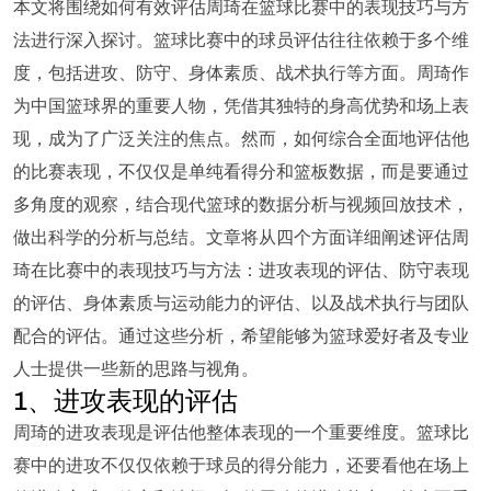
本文将围绕如何有效评估周琦在篮球比赛中的表现技巧与方
法进行深入探讨。篮球比赛中的球员评估往往依赖于多个维
度，包括进攻、防守、身体素质、战术执行等方面。周琦作
为中国篮球界的重要人物，凭借其独特的身高优势和场上表
现，成为了广泛关注的焦点。然而，如何综合全面地评估他
的比赛表现，不仅仅是单纯看得分和篮板数据，而是要通过
多角度的观察，结合现代篮球的数据分析与视频回放技术，
做出科学的分析与总结。文章将从四个方面详细阐述评估周
琦在比赛中的表现技巧与方法：进攻表现的评估、防守表现
的评估、身体素质与运动能力的评估、以及战术执行与团队
配合的评估。通过这些分析，希望能够为篮球爱好者及专业
人士提供一些新的思路与视角。
1、进攻表现的评估
周琦的进攻表现是评估他整体表现的一个重要维度。篮球比
赛中的进攻不仅仅依赖于球员的得分能力，还要看他在场上