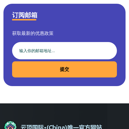
订阅邮箱
获取最新的优惠政策
提交