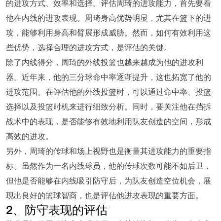
的进攻方式、效率和选择。评估周琦的进攻能力，首先要看
他在内线的进攻表现。周琦身高优势明显，尤其在篮下的进
攻，能够利用身高和臂展形成威胁。然而，如何有效利用这
些优势，选择合理的进攻方式，是评估的关键。
除了内线得分，周琦的外线投篮也越来越成为他的进攻利
器。近年来，他的三分球命中率逐渐提升，这也拓宽了他的
进攻范围。在评估他的外线投篮时，可以通过命中率、投篮
选择以及投篮时机来进行细致分析。同时，要关注他在挡拆
战术中的表现，是否能够有效地利用队友创造的空间，形成
高效的进攻。
另外，周琦的传球和场上视野也是衡量其进攻能力的重要指
标。虽然作为一名内线球员，他的传球次数可能不如后卫，
但他是否能够在内线吸引防守后，为队友创造空位机会，展
现出良好的篮球智商，也是评估他进攻表现的重要方面。
2、防守表现的评估