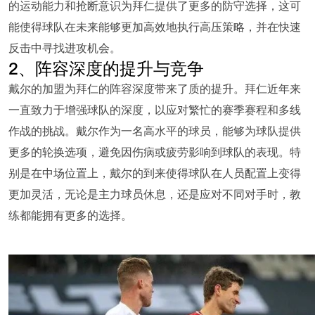
的运动能力和抢断意识为拜仁提供了更多的防守选择，这可
能使得球队在未来能够更加高效地执行高压策略，并在快速
反击中寻找进攻机会。
2、阵容深度的提升与竞争
戴尔的加盟为拜仁的阵容深度带来了质的提升。拜仁近年来
一直致力于增强球队的深度，以应对繁忙的赛季赛程和多线
作战的挑战。戴尔作为一名高水平的球员，能够为球队提供
更多的轮换选项，避免因伤病或疲劳影响到球队的表现。特
别是在中场位置上，戴尔的到来使得球队在人员配置上变得
更加灵活，无论是主力球员休息，还是应对不同对手时，教
练都能拥有更多的选择。