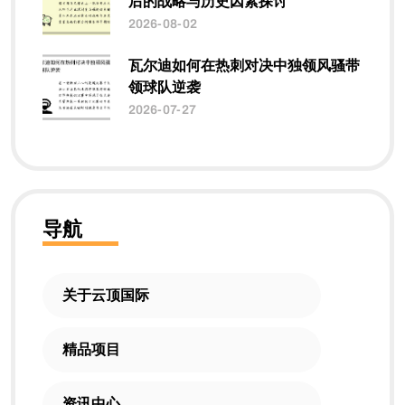
后的战略与历史因素探讨
2026-08-02
瓦尔迪如何在热刺对决中独领风骚带
领球队逆袭
2026-07-27
导航
关于云顶国际
精品项目
资讯中心