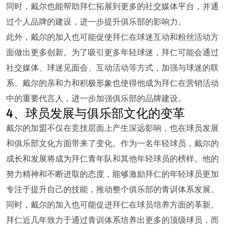
同时，戴尔也能帮助拜仁拓展到更多的社交媒体平台，并通
过个人品牌的建设，进一步提升俱乐部的影响力。
此外，戴尔的加入也可能促使拜仁在球迷互动和粉丝活动方
面做出更多创新。为了吸引更多年轻球迷，拜仁可能会通过
社交媒体、球迷见面会、互动活动等方式，加强与球迷的联
系。戴尔的亲和力和积极形象也使得他成为拜仁在营销活动
中的重要代言人，进一步加强俱乐部的品牌建设。
4、球员发展与俱乐部文化的变革
戴尔的加盟不仅在竞技层面上产生深远影响，也在球员发展
和俱乐部文化方面带来了变化。作为一名年轻球员，戴尔的
成长和发展将成为拜仁青年队和其他年轻球员的榜样。他的
努力精神和不断进取的态度，能够激励拜仁的年轻球员更加
专注于提升自己的技能，推动整个俱乐部的青训体系发展。
同时，戴尔的加入也可能促进拜仁在球员培养方面的革新。
拜仁近几年致力于通过青训体系培养出更多的顶级球员，而