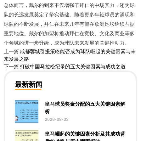
总体而言，戴尔的到来不仅增强了拜仁的中场实力，还为球
队的长远发展奠定了坚实基础。随着更多年轻球员的涌现和
球队的不断发展，拜仁在未来几年有望在欧洲足坛继续占据
重要地位。戴尔的加盟将推动拜仁在竞技、文化及商业等多
个领域的进一步升级，成为球队未来发展的关键推动力。
上一篇
成都蓉城引援策略能否成为球队崛起的关键因素与未
来发展之路
下一篇
打破中国马拉松纪录的五大关键因素与成功之道
最新新闻
皇马球员奖金分配的五大关键因素解
析
2026-08-03
皇马崛起的关键因素分析及其成功背