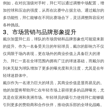
例如，在对抗顶级对手时，拜仁可以通过调整中场配置，增
加控球和压迫的强度，从而在比赛中占据主动。通过戴尔的
多功能性，拜仁能够在不同比赛场合下，灵活调整阵容应对
各种挑战。
3、市场营销与品牌形象提升
戴尔加盟拜仁后，球队的市场营销和品牌形象也可能迎来新
的提升。作为一名备受关注的年轻球员，戴尔的影响力不仅
仅局限于场内表现，更在场外的商业价值上具备巨大的潜
力。拜仁一直在全球范围内拥有广泛的球迷基础，而戴尔的
到来无疑为球队增加了更多的曝光度和关注度，尤其是在年
轻球迷群体中。
戴尔作为一名潜力巨大的球员，其商业价值是显而易见的。
他的加盟将帮助拜仁在年轻市场上获得更多的品牌曝光，尤
其是在亚洲和美洲市场。年轻球员的吸引力使得拜仁能够吸
引到更多的赞助商和合作伙伴，推动俱乐部的全球化战略。