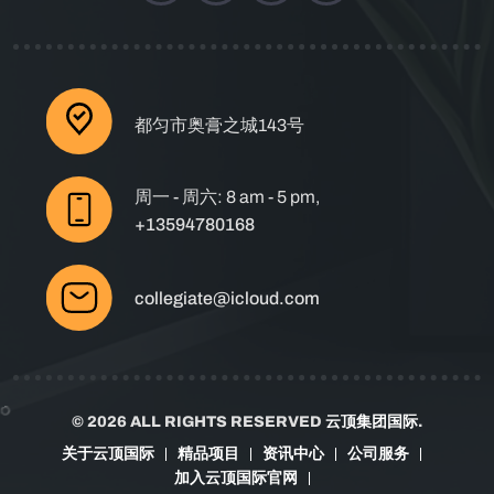
都匀市奥膏之城143号
周一 - 周六: 8 am - 5 pm,
+13594780168
collegiate@icloud.com
© 2026 ALL RIGHTS RESERVED
云顶集团国际
.
关于云顶国际
精品项目
资讯中心
公司服务
加入云顶国际官网