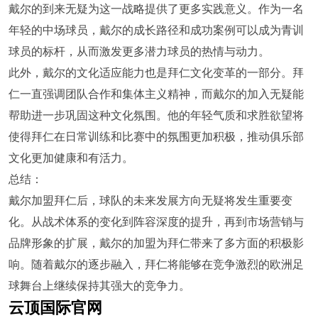
戴尔的到来无疑为这一战略提供了更多实践意义。作为一名
年轻的中场球员，戴尔的成长路径和成功案例可以成为青训
球员的标杆，从而激发更多潜力球员的热情与动力。
此外，戴尔的文化适应能力也是拜仁文化变革的一部分。拜
仁一直强调团队合作和集体主义精神，而戴尔的加入无疑能
帮助进一步巩固这种文化氛围。他的年轻气质和求胜欲望将
使得拜仁在日常训练和比赛中的氛围更加积极，推动俱乐部
文化更加健康和有活力。
总结：
戴尔加盟拜仁后，球队的未来发展方向无疑将发生重要变
化。从战术体系的变化到阵容深度的提升，再到市场营销与
品牌形象的扩展，戴尔的加盟为拜仁带来了多方面的积极影
响。随着戴尔的逐步融入，拜仁将能够在竞争激烈的欧洲足
球舞台上继续保持其强大的竞争力。
云顶国际官网