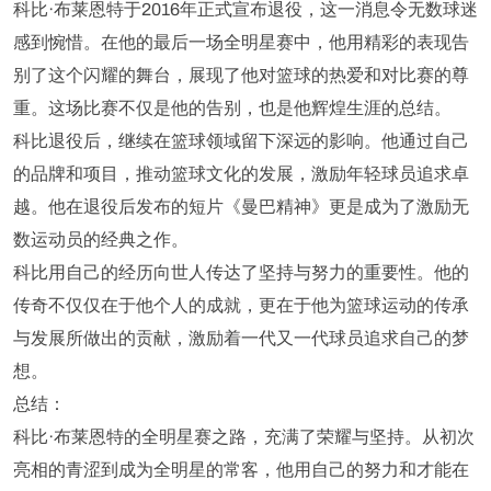
科比·布莱恩特于2016年正式宣布退役，这一消息令无数球迷
感到惋惜。在他的最后一场全明星赛中，他用精彩的表现告
别了这个闪耀的舞台，展现了他对篮球的热爱和对比赛的尊
重。这场比赛不仅是他的告别，也是他辉煌生涯的总结。
科比退役后，继续在篮球领域留下深远的影响。他通过自己
的品牌和项目，推动篮球文化的发展，激励年轻球员追求卓
越。他在退役后发布的短片《曼巴精神》更是成为了激励无
数运动员的经典之作。
科比用自己的经历向世人传达了坚持与努力的重要性。他的
传奇不仅仅在于他个人的成就，更在于他为篮球运动的传承
与发展所做出的贡献，激励着一代又一代球员追求自己的梦
想。
总结：
科比·布莱恩特的全明星赛之路，充满了荣耀与坚持。从初次
亮相的青涩到成为全明星的常客，他用自己的努力和才能在