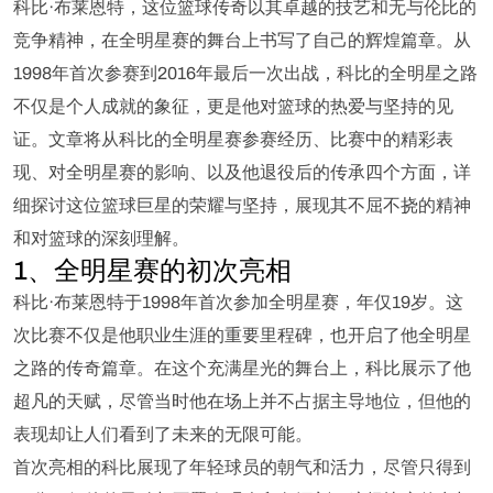
科比·布莱恩特，这位篮球传奇以其卓越的技艺和无与伦比的
竞争精神，在全明星赛的舞台上书写了自己的辉煌篇章。从
1998年首次参赛到2016年最后一次出战，科比的全明星之路
不仅是个人成就的象征，更是他对篮球的热爱与坚持的见
证。文章将从科比的全明星赛参赛经历、比赛中的精彩表
现、对全明星赛的影响、以及他退役后的传承四个方面，详
细探讨这位篮球巨星的荣耀与坚持，展现其不屈不挠的精神
和对篮球的深刻理解。
1、全明星赛的初次亮相
科比·布莱恩特于1998年首次参加全明星赛，年仅19岁。这
次比赛不仅是他职业生涯的重要里程碑，也开启了他全明星
之路的传奇篇章。在这个充满星光的舞台上，科比展示了他
超凡的天赋，尽管当时他在场上并不占据主导地位，但他的
表现却让人们看到了未来的无限可能。
首次亮相的科比展现了年轻球员的朝气和活力，尽管只得到