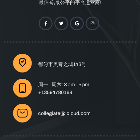
最信誉,最公平的平台运营商!
都匀市奥膏之城143号
周一 - 周六: 8 am - 5 pm,
+13594780168
collegiate@icloud.com