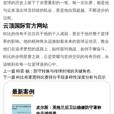
篮球的历史上留下了浓墨重彩的一笔。每一次比赛，都是他
与众多顶尖球员切磋的机会，更是他自我超越、不断进步的
过程。
云顶国际官方网站
科比的传奇不仅仅在于他的个人成就，更在于他对整个篮球
界的影响。他的精神将永远激励着未来的篮球运动员，教会
他们在追求梦想的道路上，如何面对挑战，如何不懈奋斗。
科比的全明星赛之路，正是荣耀与坚持交织的传奇历程，永
远铭刻在每一位篮球迷的心中。
上一篇
特雷·杨：防守转换与传球封堵的关键角色
下一篇
科比布莱恩特比赛得分手段多样性深度分析与启示
最新案例
皮尔斯：英格兰后卫以稳健防守著称
的足球明星