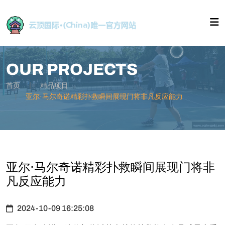
OUR PROJECTS
首页
精品项目
亚尔·马尔奇诺精彩扑救瞬间展现门将非凡反应能力
亚尔·马尔奇诺精彩扑救瞬间展现门将非
凡反应能力
2024-10-09 16:25:08