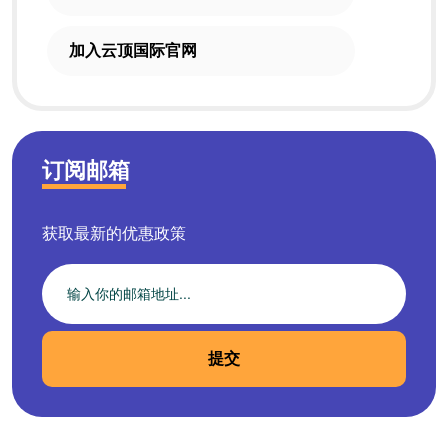
加入云顶国际官网
订阅邮箱
获取最新的优惠政策
提交