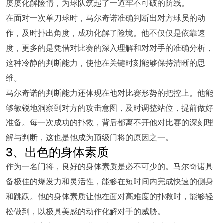
屡屡化解险情，为球队筑起了一道牢不可破的防线。
在面对一次单刀球时，马尔奇诺准确判断出对方球员的动
作，及时扑出角度，成功化解了险境。他不仅仅是依靠速
度，更多的是凭借对比赛的深入理解和对对手的准确分析，
这种冷静的判断能力，使他在关键时刻能够保持清晰的思
维。
马尔奇诺的判断能力还体现在他对比赛形势的把控上。他能
够敏锐地洞察到对方的攻击意图，及时调整站位，提前做好
准备。每一次成功的扑救，背后都离不开他对比赛的深刻理
解与判断，这也是他成为顶级门将的原因之一。
3、出色的身体素质
作为一名门将，良好的身体素质是必不可少的。马尔奇诺具
备极佳的爆发力和灵活性，能够在短时间内完成快速的侧身
和跳跃。他的身体素质让他在面对高难度的扑救时，能够轻
松做到，以极具美感的动作化解对手的威胁。