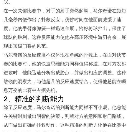
叹。
在一次关键比赛中，对手的射手突然起脚，马尔奇诺在短短
几毫秒内便作出了扑救反应，仿佛时间在他面前减缓了速
度。他的手臂像弹簧一样迅速伸展，恰好将球挡出，保住了
球队的胜利。这种反应能力使他在高压环境中游刃有余，展
现出顶级门将的风范。
马尔奇诺的反应速度不仅体现在单纯的扑救上，在面对快节
奏的比赛时，他的快速思维能力同样值得称道。在对方发起
进攻时，他能迅速分析出威胁点，并做出相应的调整。这种
敏锐的洞察力，与他超凡的反应速度结合，使得他总能在瞬
息万变的比赛中占据先机。
2、精准的判断能力
除了反应速度，马尔奇诺的判断能力同样不可小觑。他总能
在关键时刻做出明智的决策，判断对方的意图和射门路线，
从而做出正确的扑救动作。这种精准的判断力让他在比赛中