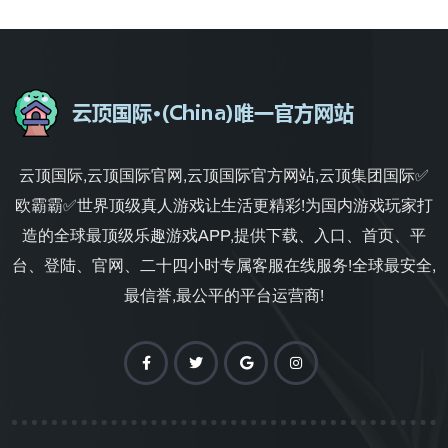
云顶国际,云顶国际官网,云顶国际官方网站,云顶集团国际✅
欧霸霸✅世界顶级真人游戏让生活更精彩!为国内游戏玩家打
造的全球最顶级乐趣游戏APP,提供下载、入口、首页、平
台、登陆、官网、二十四小时专属客服在线服务!全球最安全,
最信誉,最公平的平台运营商!