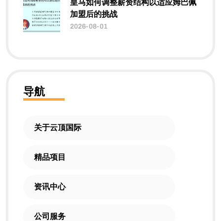
皇马如何调整薪资结构以适应姆巴佩
加盟后的挑战
2026-08-01
导航
关于云顶国际
精品项目
资讯中心
公司服务