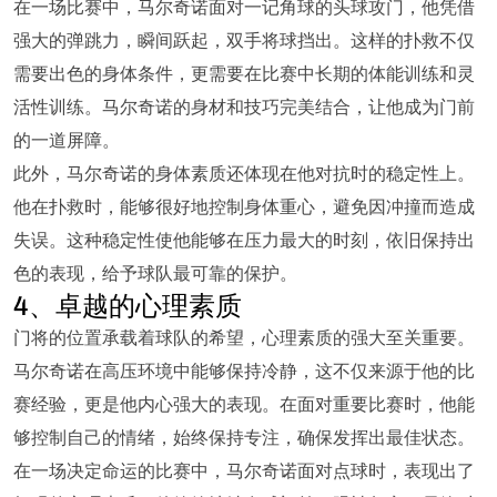
在一场比赛中，马尔奇诺面对一记角球的头球攻门，他凭借
强大的弹跳力，瞬间跃起，双手将球挡出。这样的扑救不仅
需要出色的身体条件，更需要在比赛中长期的体能训练和灵
活性训练。马尔奇诺的身材和技巧完美结合，让他成为门前
的一道屏障。
此外，马尔奇诺的身体素质还体现在他对抗时的稳定性上。
他在扑救时，能够很好地控制身体重心，避免因冲撞而造成
失误。这种稳定性使他能够在压力最大的时刻，依旧保持出
色的表现，给予球队最可靠的保护。
4、卓越的心理素质
门将的位置承载着球队的希望，心理素质的强大至关重要。
马尔奇诺在高压环境中能够保持冷静，这不仅来源于他的比
赛经验，更是他内心强大的表现。在面对重要比赛时，他能
够控制自己的情绪，始终保持专注，确保发挥出最佳状态。
在一场决定命运的比赛中，马尔奇诺面对点球时，表现出了