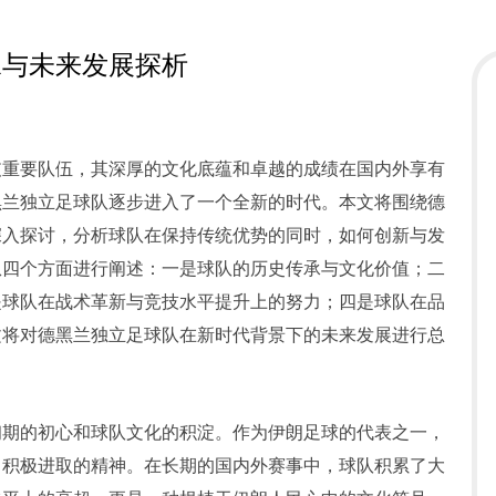
承与未来发展探析
支重要队伍，其深厚的文化底蕴和卓越的成绩在国内外享有
黑兰独立足球队逐步进入了一个全新的时代。本文将围绕德
深入探讨，分析球队在保持传统优势的同时，如何创新与发
从四个方面进行阐述：一是球队的历史传承与文化价值；二
是球队在战术革新与竞技水平提升上的努力；四是球队在品
文将对德黑兰独立足球队在新时代背景下的未来发展进行总
初期的初心和球队文化的积淀。作为伊朗足球的代表之一，
、积极进取的精神。在长期的国内外赛事中，球队积累了大