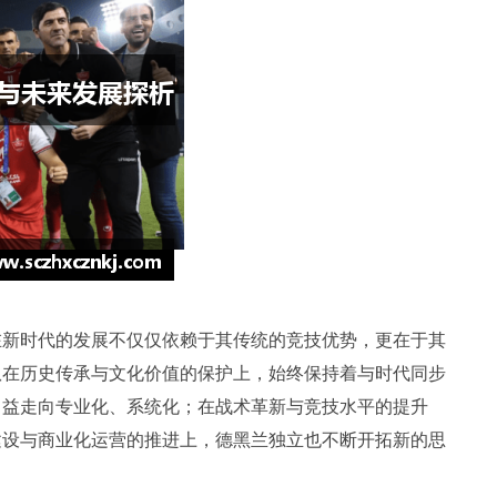
在新时代的发展不仅仅依赖于其传统的竞技优势，更在于其
队在历史传承与文化价值的保护上，始终保持着与时代同步
日益走向专业化、系统化；在战术革新与竞技水平的提升
建设与商业化运营的推进上，德黑兰独立也不断开拓新的思