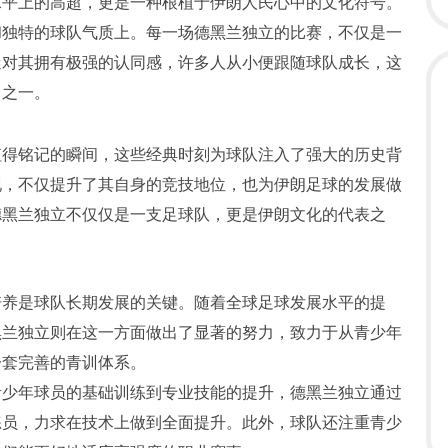
水平上的高超，更是一种根植于伊朗人民心中的文化符号。
和独特的球队气质上。每一场德黑兰独立的比赛，不仅是一
迷对其拥有极强的认同感，许多人从小便跟随球队成长，这
力之一。
值得铭记的瞬间，这些经典时刻为球队注入了强大的历史背
现，不仅提升了其自身的竞技地位，也为伊朗足球的发展做
德黑兰独立不仅仅是一支足球队，更是伊朗文化的代表之
培养是球队长期发展的关键。随着全球足球发展水平的提
黑兰独立则在这一方面做出了显著的努力，致力于从青少年
一套完善的青训体系。
青少年球员的基础训练到专业技能的提升，德黑兰独立通过
练员，力求在技术上做到全面提升。此外，球队还注重青少