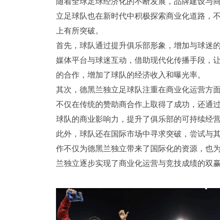
随着全球足球经济化的不断发展，品牌建设与
立足球队也在新时代中积极探索商业化道路，
上有所突破。
首先，球队通过提升俱乐部形象，增加与球迷
媒体平台与球迷互动，借助现代化传播手段，
的合作，增加了球队的经济收入和曝光率。
其次，德黑兰独立足球队注重在商业化运营方
不仅在传统的赞助商合作上取得了成功，还通
球队的商业影响力，提升了俱乐部的可持续经
此外，球队还在国际市场中寻求突破，尝试与
作不仅为德黑兰独立带来了国际化的资源，也
兰独立逐步实现了商业化运营与竞技成绩的双