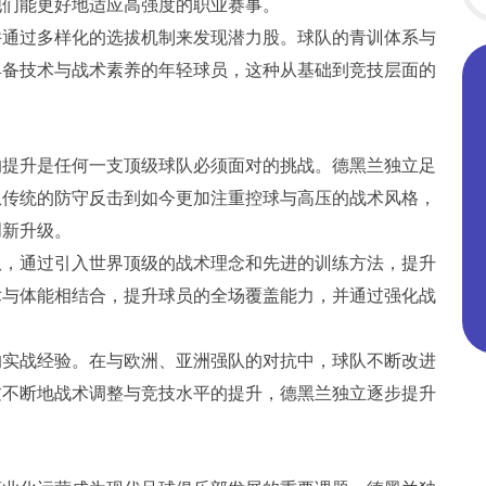
他们能更好地适应高强度的职业赛事。
并通过多样化的选拔机制来发现潜力股。球队的青训体系与
具备技术与战术素养的年轻球员，这种从基础到竞技层面的
。
的提升是任何一支顶级球队必须面对的挑战。德黑兰独立足
从传统的防守反击到如今更加注重控球与高压的战术风格，
创新升级。
队，通过引入世界顶级的战术理念和先进的训练方法，提升
术与体能相结合，提升球员的全场覆盖能力，并通过强化战
的实战经验。在与欧洲、亚洲强队的对抗中，球队不断改进
过不断地战术调整与竞技水平的提升，德黑兰独立逐步提升