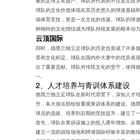
量的足球文化遗产。球队所代表的不仅是竞技
球队的文化价值体现在其历史悠久的球迷基础
场体育竞技，更是一次文化的传递。球队的球
种独特的文化情结成为球队持续发展的根本动
云顶国际
同时，德黑兰独立足球队的历史也形成了许多
景和文化积淀。球队在国内外大赛中的优异表
出了重要贡献。球队对传统文化的坚守，使得
一。
2、人才培养与青训体系建设
德黑兰独立足球队在新时代背景下，深知人才
升，各大俱乐部纷纷重视青训体系的建设。德
球员的选拔、培养到后期的竞技提升，建立了
首先，球队在青训设施上的投入逐年增加。从
建立一流的训练场地和聘请国际经验丰富的教