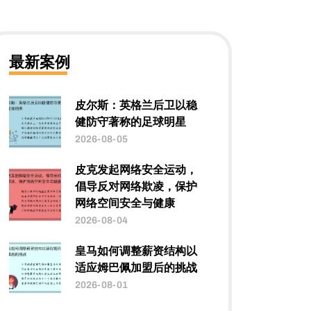
最新案例
皮尔斯：英格兰后卫以稳
健防守著称的足球明星
2026-08-05
皮克发起网络安全运动，
倡导反对网络欺凌，保护
网络空间安全与健康
2026-08-04
皇马如何调整薪资结构以
适应姆巴佩加盟后的挑战
2026-08-01