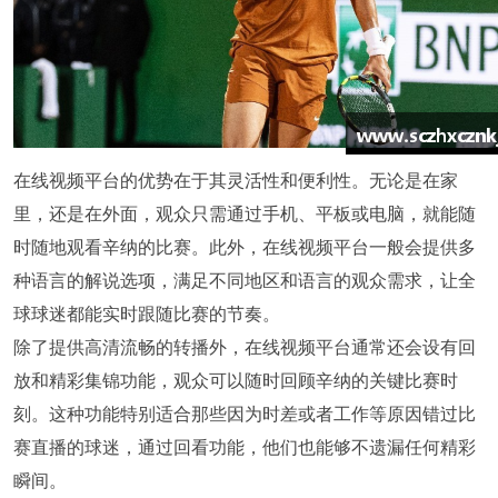
在线视频平台的优势在于其灵活性和便利性。无论是在家
里，还是在外面，观众只需通过手机、平板或电脑，就能随
时随地观看辛纳的比赛。此外，在线视频平台一般会提供多
种语言的解说选项，满足不同地区和语言的观众需求，让全
球球迷都能实时跟随比赛的节奏。
除了提供高清流畅的转播外，在线视频平台通常还会设有回
放和精彩集锦功能，观众可以随时回顾辛纳的关键比赛时
刻。这种功能特别适合那些因为时差或者工作等原因错过比
赛直播的球迷，通过回看功能，他们也能够不遗漏任何精彩
瞬间。