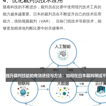
4、优化裁判员技术应用
随着科技的不断进步，裁判员在比赛中使用现代技术工具的
能力越来越重要。日本的裁判员在不断提升自己的技术应用
能力，借助视频裁判（VAR）、目标门线技术等新技术，能
够更加精准地判断比赛中的关键事件。