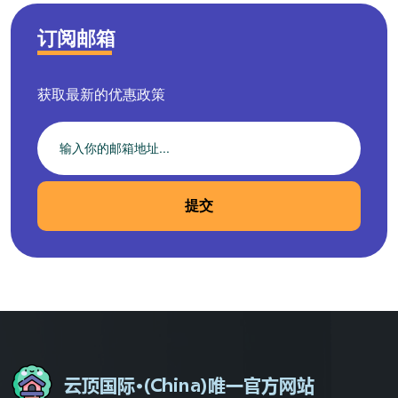
订阅邮箱
获取最新的优惠政策
提交