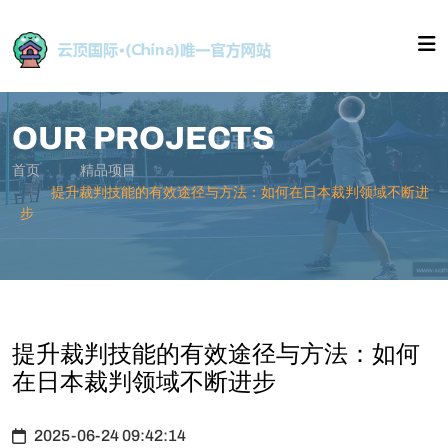
OUR PROJECTS
首页
精品项目
提升裁判技能的有效途径与方法：如何在日本裁判领域不断进
步
提升裁判技能的有效途径与方法：如何
在日本裁判领域不断进步
2025-06-24 09:42:14