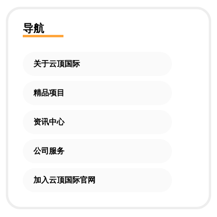
导航
关于云顶国际
精品项目
资讯中心
公司服务
加入云顶国际官网