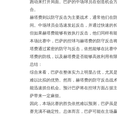
跑动来打开局面。巴萨的中场球员在创造机会
合。
赫塔费则以防守反击为主要战术，通常他们在
间。中场球员会迅速发起反击，并通过快速的
但如果赫塔费能够有效执行反击，他们同样有
本场比赛中，巴萨的控球与赫塔费的防守反击
塔费通过紧密的防守与反击，依然能够在比赛
塔费的防线，以及赫塔费是否能够高效利用有
总结：
综合来看，巴萨在整体实力上明显占优，尤其
难以比拟的优势。然而，赫塔费的防守反击战
能迅速抓住机会。预计巴萨将在控球方面占据
萨带来一定麻烦。
因此，本场比赛的胜负依然难以预测，巴萨虽
赛充满不确定性。总体而言，巴萨可能在主场