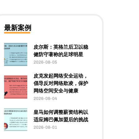
最新案例
皮尔斯：英格兰后卫以稳
健防守著称的足球明星
2026-08-05
皮克发起网络安全运动，
倡导反对网络欺凌，保护
网络空间安全与健康
2026-08-04
皇马如何调整薪资结构以
适应姆巴佩加盟后的挑战
2026-08-01