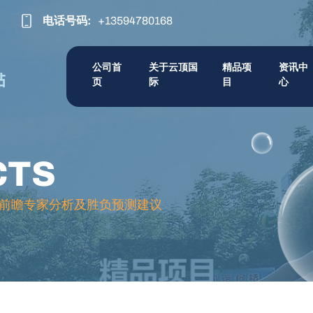
电话号码:
+13594780168
公司首
关于云顶国
精品项
资讯中
页
际
目
心
CTS
前瞻专家分析及胜负预测建议