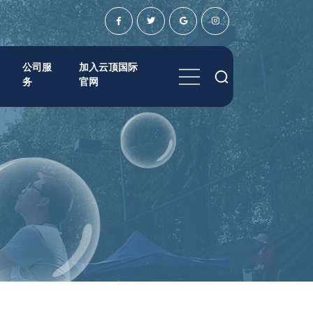
公司服
加入云顶国际
务
官网