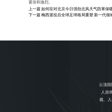
紧张和激烈。
上一篇
如何应对北京今日强劲北风天气防寒保
下一篇
梅西退役后全球足球格局重塑 新一代领
云顶国
人游
载、入