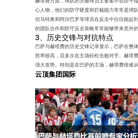
赫塔费方面，球队的关键球员主要集中在防守
心人物，他们的防守硬度和拦截能力常常是球
但马特奥和阿尔巴罗等球员在反击中往往能起
的团队合作和防守反击策略常常能够带来意外
3、历史交锋与对抗特点
巴萨与赫塔费的历史交锋记录显示，巴萨在整
胜率较高，且多次在主场轻松击败对手。赫塔
强大攻势。特别是在巴萨的主场，赫塔费很难
云顶集团国际