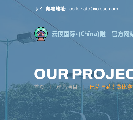
邮箱地址:
collegiate@icloud.com
OUR PROJE
首页
精品项目
巴萨与赫塔费比赛