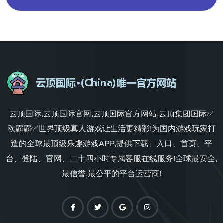
云顶国际,云顶国际官网,云顶国际官方网站,云顶集团国际✅
欧霸霸✅世界顶级真人游戏让生活更精彩!为国内游戏玩家打
造的全球最顶级乐趣游戏APP,提供下载、入口、首页、平
台、登陆、官网、二十四小时专属客服在线服务!全球最安全,
最信誉,最公平的平台运营商!