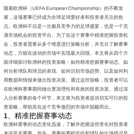
随着欧洲杯（UEFA European Championship）的不断发
展，这项赛事已经成为全球足球爱好者和投资者关注的焦
点。欧洲杯不仅是一次极具竞争力的足球盛宴，也是一个充
满市场机会的投资平台。为了在这个赛事中精准把握投资机
会，投资者需要从多个维度进行策略分析，并充分了解赛事
动态，方能在波动的市场中实现最大回报。本文将从四个方
面详细探讨欧洲杯的投资策略：如何精准把握赛事动态、如
何分析球队和球员的表现、如何识别市场趋势、以及如何利
用数据和情报来做出投资决策。通过这些策略，投资者可以
在欧洲杯赛事期间做出更加理性和有效的投资决策。通过深
入分析赛事的各个环节，本文将为投资者提供切实可行的投
资策略，帮助其在这个竞争激烈的市场中脱颖而出。
1、精准把握赛事动态
欧洲杯赛事的动态变化迅速，了解并把握这些变化对投资者
来说至关重要。首先，赛事的赛程安排和球队的出场情况是