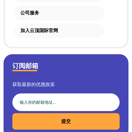
公司服务
加入云顶国际官网
订阅邮箱
获取最新的优惠政策
提交