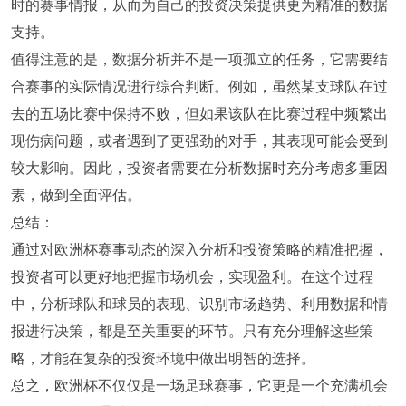
时的赛事情报，从而为自己的投资决策提供更为精准的数据
支持。
值得注意的是，数据分析并不是一项孤立的任务，它需要结
合赛事的实际情况进行综合判断。例如，虽然某支球队在过
去的五场比赛中保持不败，但如果该队在比赛过程中频繁出
现伤病问题，或者遇到了更强劲的对手，其表现可能会受到
较大影响。因此，投资者需要在分析数据时充分考虑多重因
素，做到全面评估。
总结：
通过对欧洲杯赛事动态的深入分析和投资策略的精准把握，
投资者可以更好地把握市场机会，实现盈利。在这个过程
中，分析球队和球员的表现、识别市场趋势、利用数据和情
报进行决策，都是至关重要的环节。只有充分理解这些策
略，才能在复杂的投资环境中做出明智的选择。
总之，欧洲杯不仅仅是一场足球赛事，它更是一个充满机会