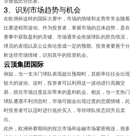
导致低比分比赛。
3、识别市场趋势与机会
在欧洲杯这样的国际大赛中，市场的情绪和走势常常会随着
比赛进程而波动。作为投资者，掌握市场的总体趋势，是在
赛事中获取盈利的关键。市场通常会依据球队的胜负情况，
球员的表现以及公众舆论形成一定的预期。投资者要善于分
析这些市场情绪，识别其中的投资机会。
云顶集团国际
例如，当一支冷门球队表现超出预期时，其赔率往往会出现
较大的波动。这时，投资者可以利用这一波动进行高频交
易，抓住市场过度反应带来的盈利机会。相反，当一支热门
球队遭遇不利消息时，市场可能会出现过度的悲观情绪，此
时投资者可以适时进行低价买入，等待球队状态回升后卖
出。
此外，欧洲杯赛期间的投注市场和金融市场紧密相连，很多