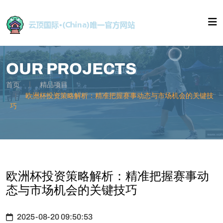
OUR PROJECTS
首页
精品项目
欧洲杯投资策略解析：精准把握赛事动态与市场机会的关键技
巧
欧洲杯投资策略解析：精准把握赛事动
态与市场机会的关键技巧
2025-08-20 09:50:53