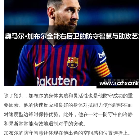
除了预判，加布尔的身体素质和灵活性也是他防守成功的重
要因素。他的快速反应和良好的身体对抗能力使他能够在面
对速度型边锋时保持优势。此外，他在一对一防守中的冷静
和果断常常能有效地遏制对手的突破。
加布尔的防守智慧还体现在他出色的空间感和位置选择上。