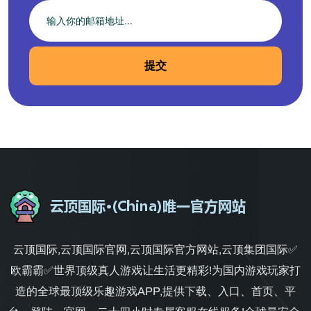
提交
云顶国际,云顶国际官网,云顶国际官方网站,云顶集团国际✅
欧霸霸✅世界顶级真人游戏让生活更精彩!为国内游戏玩家打
造的全球最顶级乐趣游戏APP,提供下载、入口、首页、平