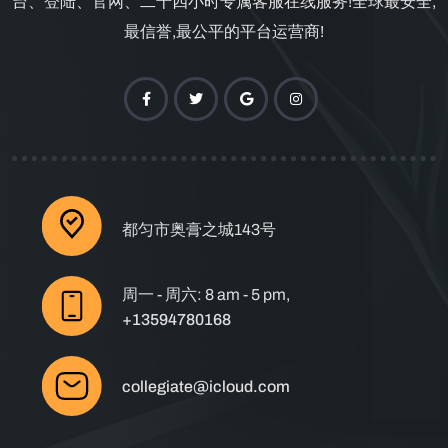
台、登陆、官网、二十四小时专属客服在线服务!全球最安全,
最信誉,最公平的平台运营商!
都匀市奥膏之城143号
周一 - 周六: 8 am - 5 pm,
+13594780168
collegiate@icloud.com