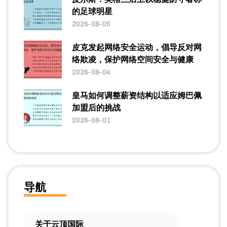
的足球明星
2026-08-05
皮克发起网络安全运动，倡导反对网
络欺凌，保护网络空间安全与健康
2026-08-04
皇马如何调整薪资结构以适应姆巴佩
加盟后的挑战
2026-08-01
导航
关于云顶国际