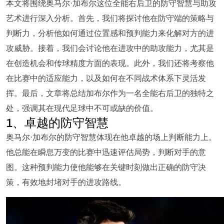
本文将围绕奥马尔·加布尔这位全能右后卫的防守智慧与助攻
艺术进行深入分析。首先，我们将探讨他在防守端的策略与
判断力，分析他如何通过位置感和预判能力来化解对方的进
攻威胁。接着，我们会讨论他在进攻中的助攻能力，尤其是
在创造机会和传球精度方面的表现。此外，我们还将考察他
在比赛中的适应能力，以及如何在不同战术体系下灵活发
挥。最后，文章将总结加布尔作为一名全能右后卫的独特之
处，强调其在现代足球中不可或缺的价值。
1、卓越的防守智慧
奥马尔·加布尔的防守智慧体现在他卓越的场上判断能力上。
他总能在瞬息万变的比赛中迅速评估局势，判断对手的意
图。这种预判能力使他能够在关键时刻做出正确的防守决
策，有效地封堵对手的进攻路线。