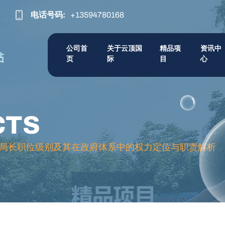
电话号码:
+13594780168
公司首
关于云顶国
精品项
资讯中
页
际
目
心
CTS
局长职位级别及其在政府体系中的权力定位与职责解析