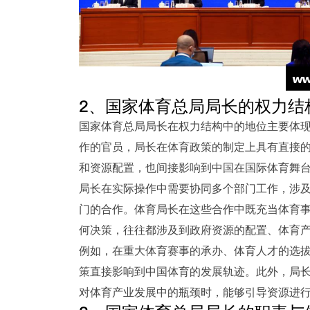
2、国家体育总局局长的权力结
国家体育总局局长在权力结构中的地位主要体
作的官员，局长在体育政策的制定上具有直接
和资源配置，也间接影响到中国在国际体育舞
局长在实际操作中需要协同多个部门工作，涉
门的合作。体育局长在这些合作中既充当体育
何决策，往往都涉及到政府资源的配置、体育
例如，在重大体育赛事的承办、体育人才的选
策直接影响到中国体育的发展轨迹。此外，局
对体育产业发展中的瓶颈时，能够引导资源进