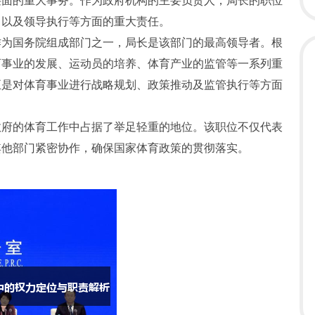
层面的重大事务。作为政府机构的主要负责人，局长的职位
、以及领导执行等方面的重大责任。
作为国务院组成部门之一，局长是该部门的最高领导者。根
育事业的发展、运动员的培养、体育产业的监管等一系列重
正是对体育事业进行战略规划、政策推动及监管执行等方面
政府的体育工作中占据了举足轻重的地位。该职位不仅代表
其他部门紧密协作，确保国家体育政策的贯彻落实。