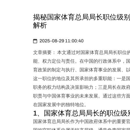
揭秘国家体育总局局长职位级
解析
2025-08-29 11:00:40
文章摘要： 本文通过对国家体育总局局长职位
能、权力定位与责任。在中国的行政体系中，
育政策的制定与执行、国家体育事业的发展、
这一职位的地位及其所承担的多重职能：一是
职务的权力结构及决策影响力；三是局长在政
职责与中国体育事业的未来发展。通过这些方
在国家发展中的独特地位。
1、国家体育总局局长的职位级
国家体育总局局长作为中国政府体系中的重要