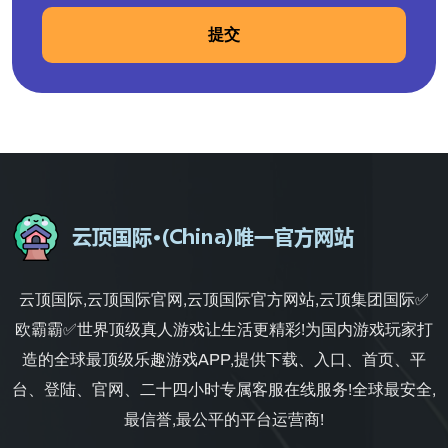
提交
云顶国际,云顶国际官网,云顶国际官方网站,云顶集团国际✅
欧霸霸✅世界顶级真人游戏让生活更精彩!为国内游戏玩家打
造的全球最顶级乐趣游戏APP,提供下载、入口、首页、平
台、登陆、官网、二十四小时专属客服在线服务!全球最安全,
最信誉,最公平的平台运营商!