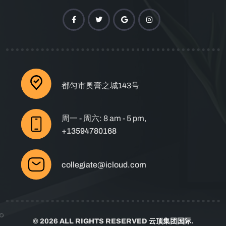
都匀市奥膏之城143号
周一 - 周六: 8 am - 5 pm,
+13594780168
collegiate@icloud.com
© 2026 ALL RIGHTS RESERVED
云顶集团国际
.