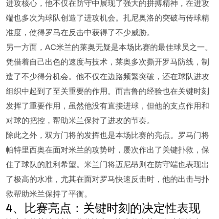
进攻核心，他不仅在防守中展现了强大的拼搏精神，在进攻
端也多次为球队创造了进攻机会。扎尼奥洛的突破与传球精
准度，使得罗马在反击中获得了不少威胁。
另一方面，AC米兰的莱奥无疑是本场比赛的最佳球员之一。
凭借着自己出色的速度与技术，莱奥多次撕开罗马防线，制
造了不少得分机会。他不仅在边路频繁突破，还在球队进攻
组织中起到了至关重要的作用。而吉鲁的经验也在关键时刻
发挥了重要作用，虽然他没有直接进球，但他的支点作用和
对球的把控，帮助米兰保持了进攻的节奏。
除此之外，双方门将的发挥也是本场比赛的亮点。罗马门将
帕特里西奥在面对米兰的攻势时，屡次作出了关键扑救，保
住了球队的胜利希望。米兰门将迈尼昂则在防守端也表现出
了极高的水准，尤其在面对罗马快速反击时，他的出击与扑
救帮助米兰保持了平衡。
4、比赛亮点：关键时刻的决定性表现