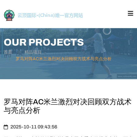
OUR PROJECTS
首页
精品项目
罗马对阵AC米兰激烈对决回顾双方战术与亮点分析
罗马对阵AC米兰激烈对决回顾双方战术
与亮点分析
2025-10-11 09:43:56