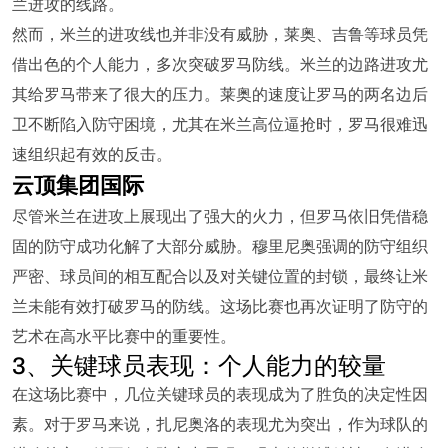
兰进攻的线路。
然而，米兰的进攻线也并非没有威胁，莱奥、吉鲁等球员凭
借出色的个人能力，多次突破罗马防线。米兰的边路进攻尤
其给罗马带来了很大的压力。莱奥的速度让罗马的两名边后
卫不断陷入防守困境，尤其在米兰高位逼抢时，罗马很难迅
速组织起有效的反击。
云顶集团国际
尽管米兰在进攻上展现出了强大的火力，但罗马依旧凭借稳
固的防守成功化解了大部分威胁。穆里尼奥强调的防守组织
严密、球员间的相互配合以及对关键位置的封锁，最终让米
兰未能有效打破罗马的防线。这场比赛也再次证明了防守的
艺术在高水平比赛中的重要性。
3、关键球员表现：个人能力的较量
在这场比赛中，几位关键球员的表现成为了胜负的决定性因
素。对于罗马来说，扎尼奥洛的表现尤为突出，作为球队的