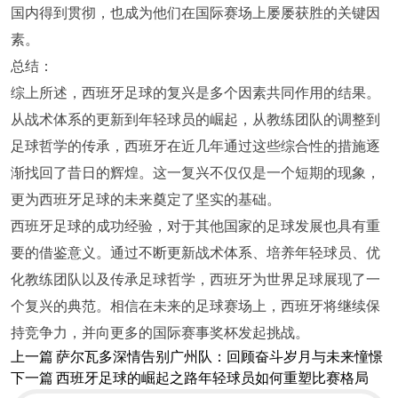
国内得到贯彻，也成为他们在国际赛场上屡屡获胜的关键因
素。
总结：
综上所述，西班牙足球的复兴是多个因素共同作用的结果。
从战术体系的更新到年轻球员的崛起，从教练团队的调整到
足球哲学的传承，西班牙在近几年通过这些综合性的措施逐
渐找回了昔日的辉煌。这一复兴不仅仅是一个短期的现象，
更为西班牙足球的未来奠定了坚实的基础。
西班牙足球的成功经验，对于其他国家的足球发展也具有重
要的借鉴意义。通过不断更新战术体系、培养年轻球员、优
化教练团队以及传承足球哲学，西班牙为世界足球展现了一
个复兴的典范。相信在未来的足球赛场上，西班牙将继续保
持竞争力，并向更多的国际赛事奖杯发起挑战。
上一篇
萨尔瓦多深情告别广州队：回顾奋斗岁月与未来憧憬
下一篇
西班牙足球的崛起之路年轻球员如何重塑比赛格局