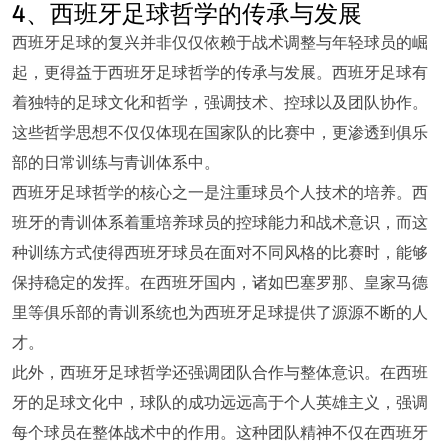
4、西班牙足球哲学的传承与发展
西班牙足球的复兴并非仅仅依赖于战术调整与年轻球员的崛
起，更得益于西班牙足球哲学的传承与发展。西班牙足球有
着独特的足球文化和哲学，强调技术、控球以及团队协作。
这些哲学思想不仅仅体现在国家队的比赛中，更渗透到俱乐
部的日常训练与青训体系中。
西班牙足球哲学的核心之一是注重球员个人技术的培养。西
班牙的青训体系着重培养球员的控球能力和战术意识，而这
种训练方式使得西班牙球员在面对不同风格的比赛时，能够
保持稳定的发挥。在西班牙国内，诸如巴塞罗那、皇家马德
里等俱乐部的青训系统也为西班牙足球提供了源源不断的人
才。
此外，西班牙足球哲学还强调团队合作与整体意识。在西班
牙的足球文化中，球队的成功远远高于个人英雄主义，强调
每个球员在整体战术中的作用。这种团队精神不仅在西班牙