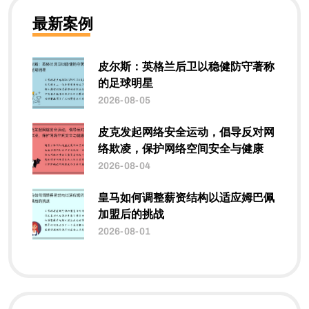
最新案例
皮尔斯：英格兰后卫以稳健防守著称
的足球明星
2026-08-05
皮克发起网络安全运动，倡导反对网
络欺凌，保护网络空间安全与健康
2026-08-04
皇马如何调整薪资结构以适应姆巴佩
加盟后的挑战
2026-08-01