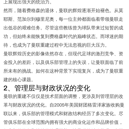
上展现出强大的统治力。
然而，随着费格森的退休，曼联的辉煌逐渐开始褪色。从莫
耶斯、范加尔到穆里尼奥，每一位主帅都面临着带领曼联走
出低谷的艰难任务。尽管这些教练曾为球队带来过短暂的成
功，但始终未能恢复到费格森时代的巅峰状态。而球迷的期
待，也成为了曼联重建过程中无法忽视的巨大压力。
曼联辉煌历史的影像依然存在，但现代足球的激烈竞争、资
金投入的差距，以及俱乐部管理上的失误，让曼联面临了前
所未有的挑战。如何在这种背景下实现复兴，成为了曼联重
建的核心课题。
2、管理层与财政状况的变化
曼联的重建不仅仅是技术层面的调整，更涉及到管理层的改
革与财政状况的优化。自2005年美国财团格雷泽家族收购曼
联以来，俱乐部的管理模式和财政结构经历了多次变化。尽
管俱乐部在全球范围内拥有强大的商业化运作和品牌价值，