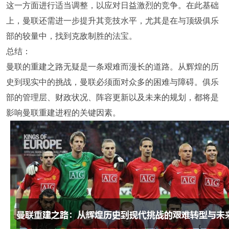
这一方面进行适当调整，以应对日益激烈的竞争。在此基础
上，曼联还需进一步提升其竞技水平，尤其是在与顶级俱乐
部的较量中，找到克敌制胜的法宝。
总结：
曼联的重建之路无疑是一条艰难而漫长的道路。从辉煌的历
史到现实中的挑战，曼联必须面对众多的困难与障碍。俱乐
部的管理层、财政状况、阵容更新以及未来的规划，都将是
影响曼联重建进程的关键因素。