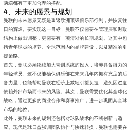
两端都有了更加合理的搭配。
4、未来的愿景与规划
曼联的未来愿景无疑是重返欧洲顶级俱乐部行列，并恢复往
日的辉煌。要实现这一目标，曼联不仅需要在管理层和财政
结构上做出调整，更需要有一项清晰的长期规划。这其中包
括青年球员的培养、全球范围内的品牌建设，以及精准的引
援策略。
首先，曼联必须继续加大青训系统的投入，培养具备潜力的
年轻球员。这不仅能确保俱乐部在未来几年内拥有充足的后
备力量，也能帮助曼联在经济上减轻引援负担，避免因过度
依赖外部市场而带来的风险。其次，曼联需要优化其全球化
战略，通过更多的商业合作和赛事推广，进一步巩固其全球
市场的地位。
此外，曼联未来的规划还包括对球队战术的不断创新与适
应。现代足球日益强调团队协作与快速转换，曼联也需要在