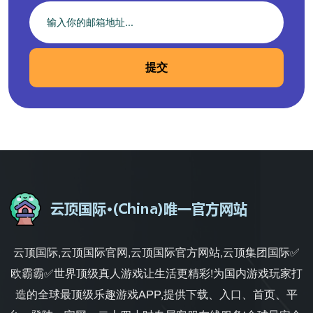
提交
云顶国际,云顶国际官网,云顶国际官方网站,云顶集团国际✅
欧霸霸✅世界顶级真人游戏让生活更精彩!为国内游戏玩家打
造的全球最顶级乐趣游戏APP,提供下载、入口、首页、平