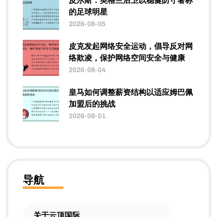
皮尔斯：英格兰后卫以稳健防守著称
的足球明星
2026-08-05
皮克发起网络安全运动，倡导反对网
络欺凌，保护网络空间安全与健康
2026-08-04
皇马如何调整薪资结构以适应姆巴佩
加盟后的挑战
2026-08-01
导航
关于云顶国际