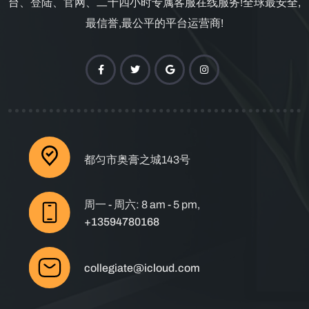
台、登陆、官网、二十四小时专属客服在线服务!全球最安全,
最信誉,最公平的平台运营商!
都匀市奥膏之城143号
周一 - 周六: 8 am - 5 pm,
+13594780168
collegiate@icloud.com