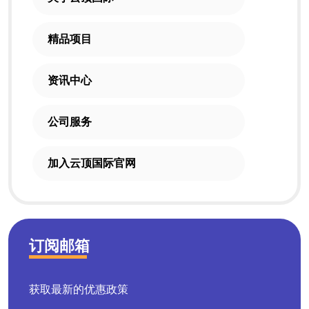
精品项目
资讯中心
公司服务
加入云顶国际官网
订阅邮箱
获取最新的优惠政策