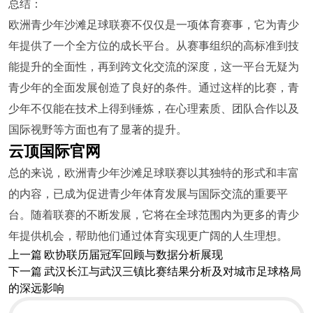
总结：
欧洲青少年沙滩足球联赛不仅仅是一项体育赛事，它为青少
年提供了一个全方位的成长平台。从赛事组织的高标准到技
能提升的全面性，再到跨文化交流的深度，这一平台无疑为
青少年的全面发展创造了良好的条件。通过这样的比赛，青
少年不仅能在技术上得到锤炼，在心理素质、团队合作以及
国际视野等方面也有了显著的提升。
云顶国际官网
总的来说，欧洲青少年沙滩足球联赛以其独特的形式和丰富
的内容，已成为促进青少年体育发展与国际交流的重要平
台。随着联赛的不断发展，它将在全球范围内为更多的青少
年提供机会，帮助他们通过体育实现更广阔的人生理想。
上一篇
欧协联历届冠军回顾与数据分析展现
下一篇
武汉长江与武汉三镇比赛结果分析及对城市足球格局
的深远影响