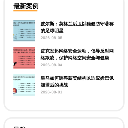
最新案例
皮尔斯：英格兰后卫以稳健防守著称
的足球明星
2026-08-05
皮克发起网络安全运动，倡导反对网
络欺凌，保护网络空间安全与健康
2026-08-04
皇马如何调整薪资结构以适应姆巴佩
加盟后的挑战
2026-08-01