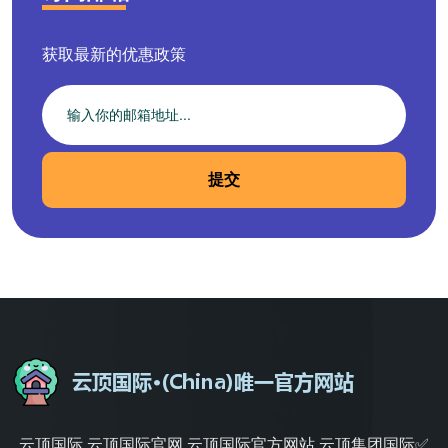
获取最新的优惠政策
提交
云顶国际,云顶国际官网,云顶国际官方网站,云顶集团国际✅