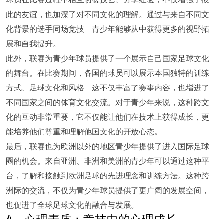
此的友谊，也加深了对不同文化的理解。通过与来自不同文
化背景的选手同场竞技，青少年能够从中获得更多的视野拓
展和自我提升。
此外，联赛为青少年球员提供了一个展示自己国家足球文化
的舞台。在比赛期间，各国的球员可以展示本国独特的训练
方式、足球文化和风格，这不仅丰富了赛事内容，也增进了
不同国家之间的体育文化交流。对于青少年来说，这种跨文
化的互动非常重要，它不仅能让他们在技术上获得成长，更
能培养他们尊重和理解他国文化的开放心态。
最后，联赛也为欧洲以外的地区青少年提供了进入国际足球
圈的机会。来自亚洲、非洲和美洲的青少年可以通过这种平
台，了解和接触到欧洲足球的先进理念和训练方法。这种跨
洲际的交流，不仅为青少年球员提供了更广阔的发展空间，
也促进了全球足球文化的融合与发展。