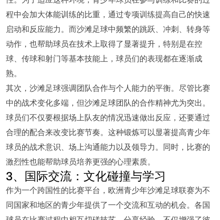
程中会加大体能训练的比重，通过专项训练提高自己的快速
启动和反应能力。而沙滩足球中频繁的跳跃、冲刺、转身等
动作，也帮助球员在技术上取得了显著提升，特别是在控
球、传球和射门等基本技能上，球员们的表现都在逐渐成
熟。
其次，沙滩足球强调团队合作与个人能力的平衡。尽管比赛
中的战术变化多端，但沙滩足球团队的合作精神尤为突出。
球员们不仅要根据场上队友的情况迅速做出反应，还要通过
合理的配合来改变比赛节奏。这种锻炼可以显著提高青少年
球员的战术意识、场上沟通能力以及领导力。同时，比赛的
激烈性也能帮助球员培养更强的心理素质。
3、国际交流：文化碰撞与学习
作为一个跨国性的比赛平台，欧洲青少年沙滩足球联赛为不
同国家和地区的青少年提供了一个交流和互动的机会。各国
球员在比赛过程中相互切磋技艺、分享经验，不仅增强了彼