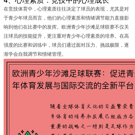
4、心理素质：竞技中的心理成长
在竞技体育中，心理素质往往决定了球员的表现，尤其是对
于青少年球员而言，他们的心理素质和情绪调节能力直接影
响到他们在比赛中的发挥。欧洲青少年沙滩足球联赛不仅关
注球员的技能提升，更注重对青少年心理素质的培养。在高
强度的比赛和训练中，球员们通过面对压力、挑战极限，逐
渐学会自我调节和情绪管理。