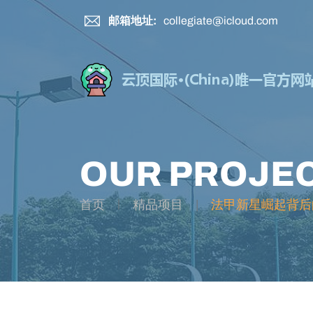
邮箱地址:
collegiate@icloud.com
OUR PROJE
首页
精品项目
法甲新星崛起背后