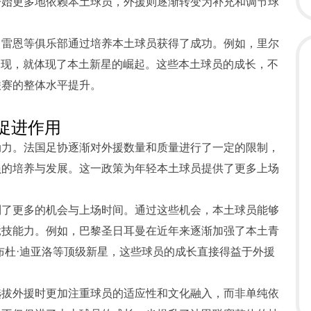
开始更多地依赖本土球员，外援则逐渐转变为补充和调节球
、雷恩等俱乐部通过培养本土球员获得了成功。例如，里尔
的表现，就体现了本土新星的崛起。这些本土球员的成长，不
联赛的整体水平提升。
促进作用
动力。法国足协逐渐对外援数量和质量进行了一定的限制，
员的培养与发展。这一政策为年轻本土球员提供了更多上场
。
到了更多的机会与上场时间。通过这些机会，本土球员能够
竞技能力。例如，巴黎圣日耳曼在近年来逐渐加强了本土青
布杜·迪亚洛等顶级新星，这些球员的成长直接得益于外援
选拔外援时更加注重球员的适应性和文化融入，而非单纯依