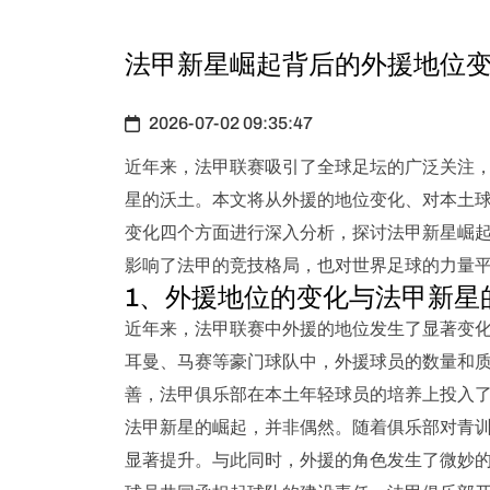
法甲新星崛起背后的外援地位
2026-07-02 09:35:47
近年来，法甲联赛吸引了全球足坛的广泛关注
星的沃土。本文将从外援的地位变化、对本土
变化四个方面进行深入分析，探讨法甲新星崛
影响了法甲的竞技格局，也对世界足球的力量
1、外援地位的变化与法甲新星
近年来，法甲联赛中外援的地位发生了显著变
耳曼、马赛等豪门球队中，外援球员的数量和
善，法甲俱乐部在本土年轻球员的培养上投入
法甲新星的崛起，并非偶然。随着俱乐部对青
显著提升。与此同时，外援的角色发生了微妙