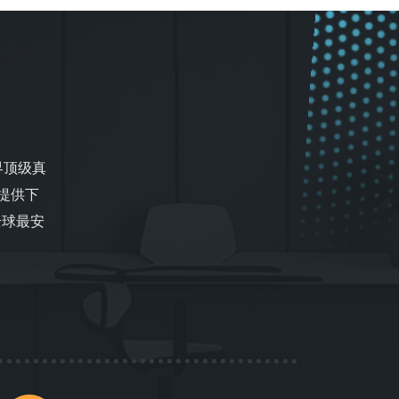
界顶级真
提供下
全球最安