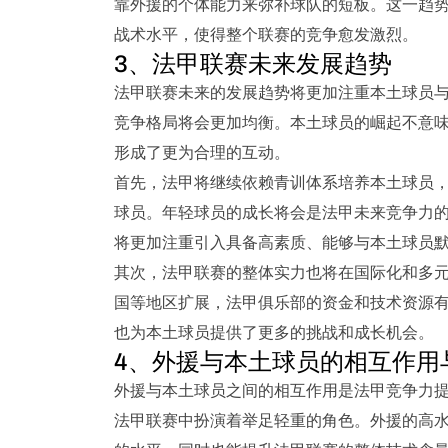
靠外援的个体能力来弥补球队的短板。这一趋
战术水平，使得整个联赛的竞争愈发激烈。
3、法甲联赛未来发展趋势
法甲联赛未来的发展趋势将更加注重本土球员
竞争格局将会更加均衡。本土球员的崛起不意
形成了更为合理的互动。
首先，法甲将继续依赖青训体系培养本土球员
球员。年轻球员的成长将会是法甲未来竞争力
将更加注重引入具备高素质、能够与本土球员
其次，法甲联赛的整体实力也将在国际化和多
国等地区扩展，法甲俱乐部的资金和技术资源
也为本土球员提供了更多的挑战和成长机会。
4、外援与本土球员的相互作用
外援与本土球员之间的相互作用是法甲竞争力
法甲联赛中扮演着举足轻重的角色。外援的高