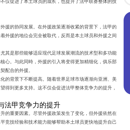
势不仅促进了本土球员的成长，也提升了法甲联赛整体的技
与外援的协同发展。在外援政策逐渐收紧的背景下，法甲的
味着外援的地位会完全被取代，反而是本土球员和外援之间
，尤其是那些能够适应现代足球发展潮流的技术型和多功能
的核心。与此同時，外援的引入将变得更加精细化，俱乐部
默契配合的外援。
元化的背景下不断提高。随着世界足球市场逐渐向亚洲、美
有望得到更多支持。这不仅会促进法甲整体竞争力的提升，
与法甲竞争力的提升
提升的重要因素。尽管外援政策发生了变化，但外援依然在
水平竞技经验和技术能力能够帮助本土球员更快地提升自己