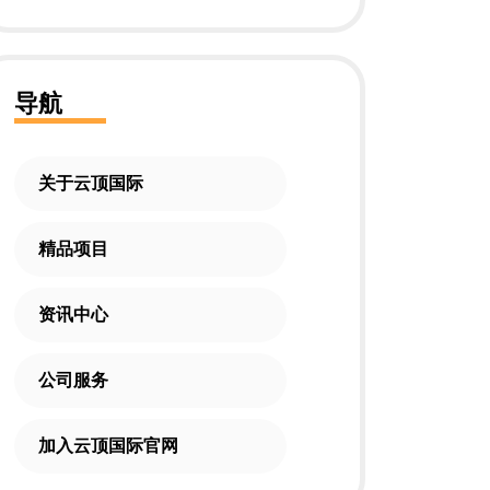
导航
关于云顶国际
精品项目
资讯中心
公司服务
加入云顶国际官网