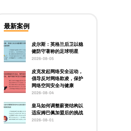
最新案例
皮尔斯：英格兰后卫以稳
健防守著称的足球明星
2026-08-05
皮克发起网络安全运动，
倡导反对网络欺凌，保护
网络空间安全与健康
2026-08-04
皇马如何调整薪资结构以
适应姆巴佩加盟后的挑战
2026-08-01