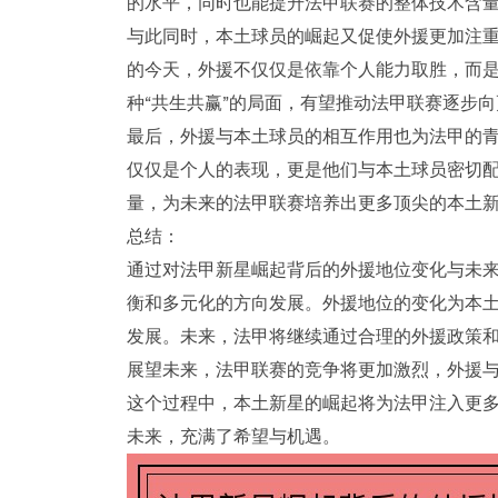
的水平，同时也能提升法甲联赛的整体技术含
与此同时，本土球员的崛起又促使外援更加注
的今天，外援不仅仅是依靠个人能力取胜，而
种“共生共赢”的局面，有望推动法甲联赛逐步
最后，外援与本土球员的相互作用也为法甲的
仅仅是个人的表现，更是他们与本土球员密切
量，为未来的法甲联赛培养出更多顶尖的本土
总结：
通过对法甲新星崛起背后的外援地位变化与未
衡和多元化的方向发展。外援地位的变化为本
发展。未来，法甲将继续通过合理的外援政策
展望未来，法甲联赛的竞争将更加激烈，外援
这个过程中，本土新星的崛起将为法甲注入更
未来，充满了希望与机遇。