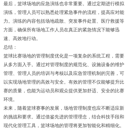
最后，篮球场地的应急演练也非常重要。通过定期进行模拟
演练，管理人员可以熟悉处理紧急事件的流程，提高应对能
力。演练的内容包括场地疏散、突发事件处置、医疗救援等
方面，确保所有场地工作人员在真正的紧急情况下能够迅
速、高效地行动。
总结：
篮球比赛场地的管理制度优化是一项复杂的系统工程，需要
从多方面入手。通过对管理制度的规范化、设施设备的维护
管理、管理人员的培训与考核以及应急管理机制的完善，可
以实现场地管理的高效与安全。有效的管理不仅能够提升比
赛的质量，也能为运动员和观众提供更加舒适、安全的比赛
环境。
未来，随着篮球赛事的发展，场地管理制度也应不断适应新
的挑战和要求。通过借鉴先进的管理理念，结合科技手段和
现代化管理工具，篮球场地的管理将更加智能化和精细化。