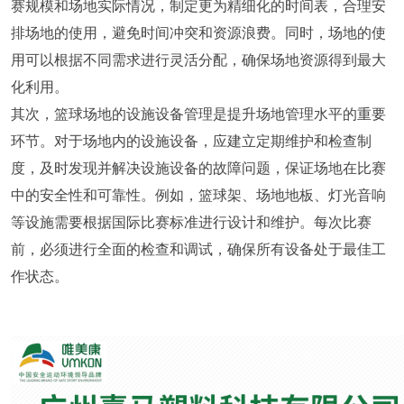
赛规模和场地实际情况，制定更为精细化的时间表，合理安
排场地的使用，避免时间冲突和资源浪费。同时，场地的使
用可以根据不同需求进行灵活分配，确保场地资源得到最大
化利用。
其次，篮球场地的设施设备管理是提升场地管理水平的重要
环节。对于场地内的设施设备，应建立定期维护和检查制
度，及时发现并解决设施设备的故障问题，保证场地在比赛
中的安全性和可靠性。例如，篮球架、场地地板、灯光音响
等设施需要根据国际比赛标准进行设计和维护。每次比赛
前，必须进行全面的检查和调试，确保所有设备处于最佳工
作状态。