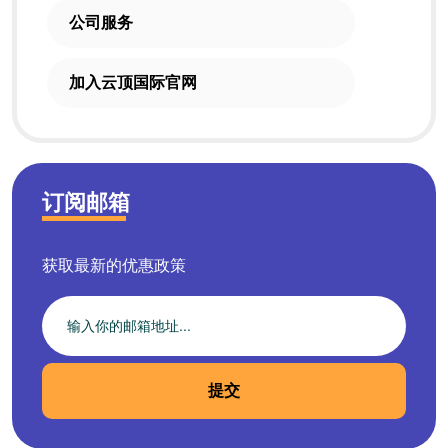
公司服务
加入云顶国际官网
订阅邮箱
获取最新的优惠政策
提交