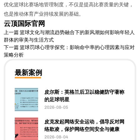
优化篮球比赛场地管理制度，不仅是提高比赛质量的关键，
也是推动体育产业持续发展的基础。
云顶国际官网
上一篇
篮球文化与潮流趋势融合下的新风潮如何影响年轻人
群体的审美与生活方式
下一篇
篮球罚球心理学探究：影响命中率的心理因素与应对
策略分析
最新案例
皮尔斯：英格兰后卫以稳健防守著称
的足球明星
2026-08-05
皮克发起网络安全运动，倡导反对网
络欺凌，保护网络空间安全与健康
2026-08-04